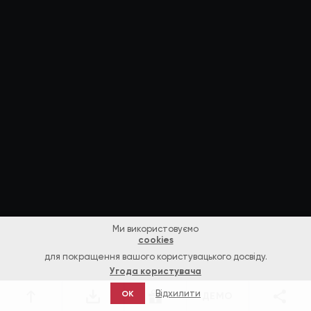
Ми використовуємо
cookies
для покращення вашого користувацького досвіду.
Угода користувача
Відхилити
OK
ДЕМО