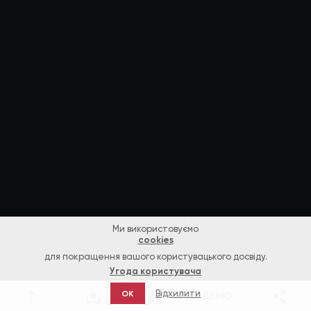
Ми використовуємо
cookies
для покращення вашого користувацького досвіду.
Угода користувача
Відхилити
OK
ДЕМО