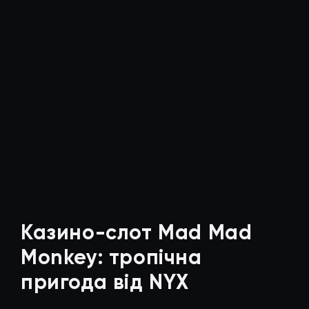
Казино-слот Mad Mad
Monkey: тропічна
пригода від NYX