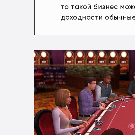
то такой бизнес мож
доходности обычные