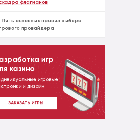
скадра флагманов
. Пять основных правил выбора
грового провайдера
азработка игр
ля казино
ндивидуальные игровые
астройки и дизайн
ЗАКАЗАТЬ ИГРЫ