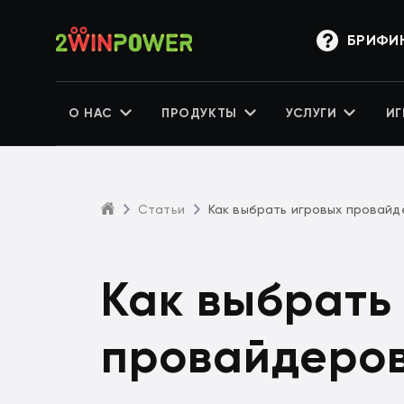
БРИФИ
О НАС
ПРОДУКТЫ
УСЛУГИ
ИГ
Статьи
Как выбрать игровых провайд
Как выбрать
провайдеров