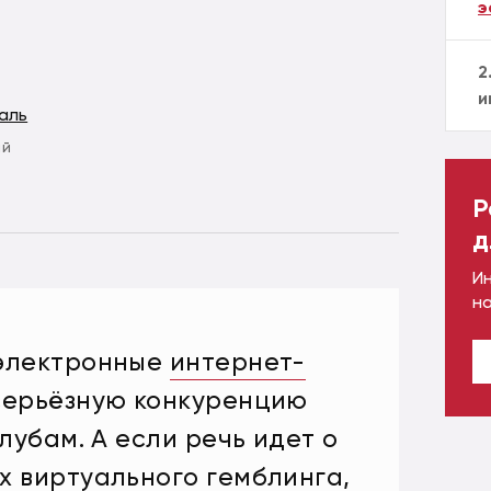
э
2
и
аль
ий
Р
д
И
н
 электронные
интернет-
серьёзную конкуренцию
убам. А если речь идет о
х виртуального гемблинга,