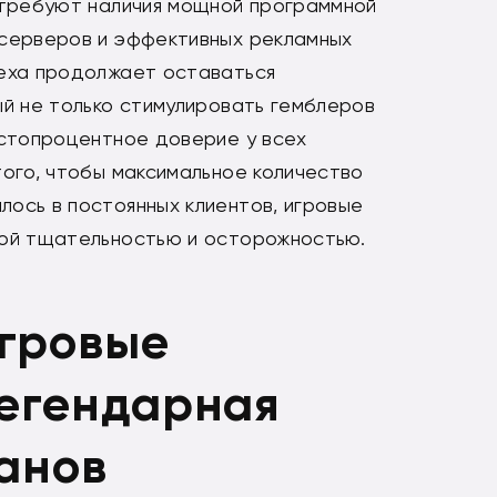
 требуют наличия мощной программной
 серверов и эффективных рекламных
пеха продолжает оставаться
й не только стимулировать гемблеров
 стопроцентное доверие у всех
того, чтобы максимальное количество
ось в постоянных клиентов, игровые
бой тщательностью и осторожностью.
гровые
егендарная
анов