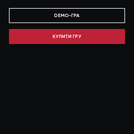
DEMO-ГРА
КУПИТИ ГРУ