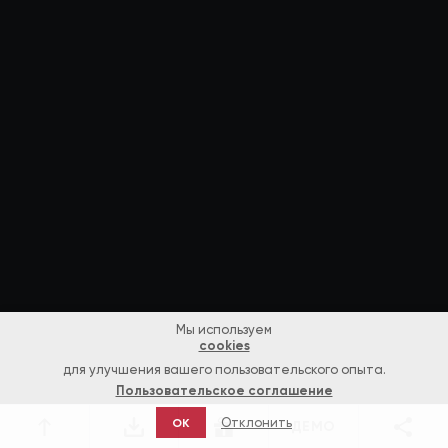
Мы используем
cookies
для улучшения вашего пользовательского опыта.
Пользовательское соглашение
Отклонить
OK
ДЕМО