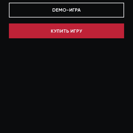
DEMO-ИГРА
КУПИТЬ ИГРУ