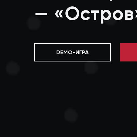
— «Остров»
DEMO-ИГРА