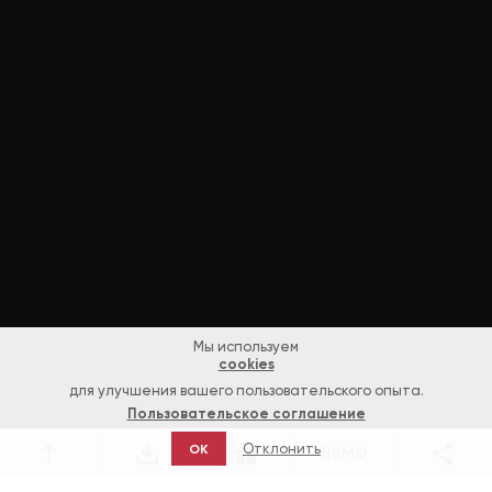
Мы используем
cookies
для улучшения вашего пользовательского опыта.
Пользовательское соглашение
Отклонить
OK
ДЕМО