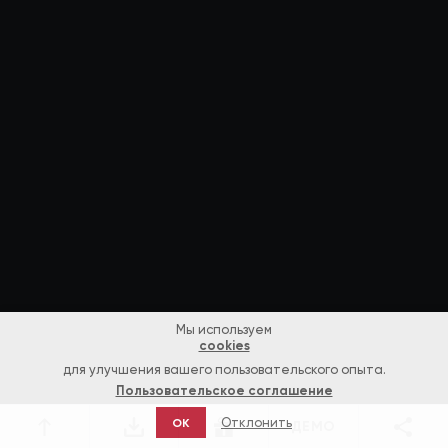
Мы используем
cookies
для улучшения вашего пользовательского опыта.
Пользовательское соглашение
Отклонить
OK
ДЕМО