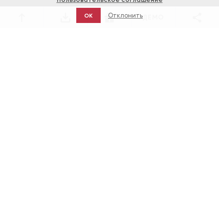
Отклонить
OK
ДЕМО
Игры
Realtime Gaming: слот Caesar's Empire