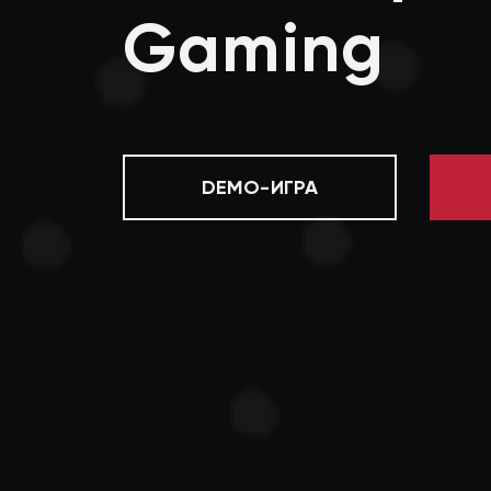
Gaming
DEMO-ИГРА