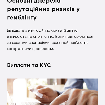
Основні джерела
репутаційних ризиків у
гемблінгу
Більшість репутаційних криз в iGaming
виникають не спонтанно. Вони повторюються
за схожими сценаріями і зазвичай пов’язані з
конкретними процесами.
Виплати та KYC