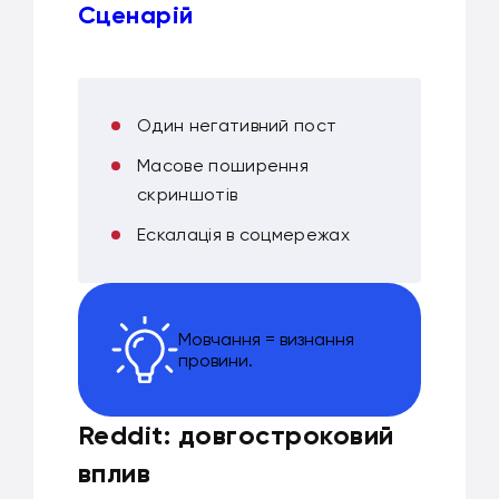
Сценарій
Один негативний пост
Масове поширення
скриншотів
Ескалація в соцмережах
Мовчання = визнання
провини.
Reddit: довгостроковий
вплив