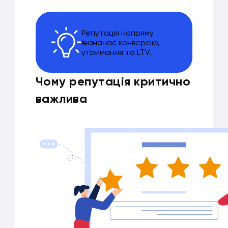
Репутація напряму
визначає конверсію,
утримання та LTV.
Чому репутація критично
важлива