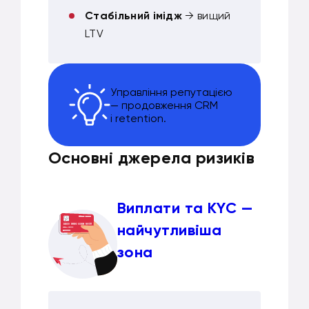
Стабільний імідж
→ вищий
LTV
Управління репутацією
— продовження CRM
і retention.
Основні джерела ризиків
Виплати та KYC —
найчутливіша
зона