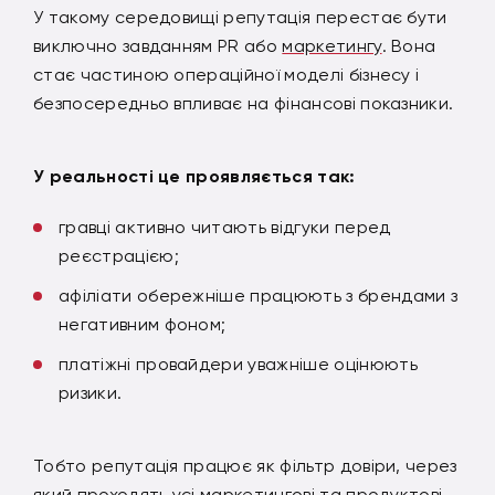
У такому середовищі репутація перестає бути
виключно завданням PR або
маркетингу
. Вона
стає частиною операційної моделі бізнесу і
безпосередньо впливає на фінансові показники.
У реальності це проявляється так:
гравці активно читають відгуки перед
реєстрацією;
афіліати обережніше працюють з брендами з
негативним фоном;
платіжні провайдери уважніше оцінюють
ризики.
Тобто репутація працює як фільтр довіри, через
який проходять усі маркетингові та продуктові