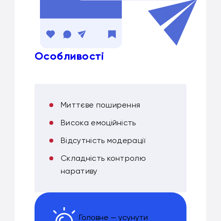
Особливості
Миттєве поширення
Висока емоційність
Відсутність модерації
Складність контролю
наративу
Головне — усунути