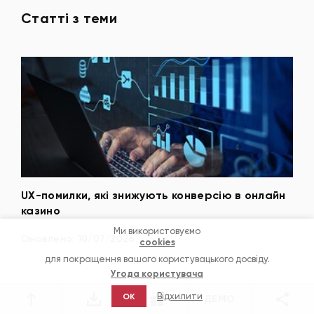
Статті з теми
UX-помилки, які знижують конверсію в онлайн
Циф
их
казино
fin
кор
Ми використовуємо
Оновлено: 10/07/2026
cookies
Оно
для покращення вашого користувацького досвіду.
Угода користувача
Відхилити
OK
ДЕМО
1
/
9