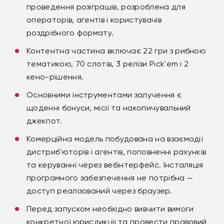
проведення розіграшів, розроблена для
операторів, агентів і користувачів
роздрібного формату.
Контентна частина включає 22 гри з рибною
тематикою, 70 слотів, 3 релізи Pick'em і 2
кено-рішення.
Основними інструментами залучення є
щоденні бонуси, місії та накопичувальний
джекпот.
Комерційна модель побудована на взаємодії
дистриб'юторів і агентів, поповненні рахунків
та керуванні через вебінтерфейс. Інсталяція
програмного забезпечення не потрібна —
доступ реалізований через браузер.
Перед запуском необхідно вивчити вимоги
конкретної юрисдикції та провести правовий