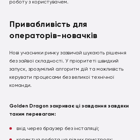
роботу з користувачем.
Привабливість для
операторів-новачків
Нові учасники ринку зазвичай шукають рішення
без зайвої складності. У пріоритеті швидкий
запуск, зрозумілий алгоритм дій та можливість
керувати процесами без великої технічної
команди.
Golden Dragon закриває ці завдання завдяки
таким перевагам:
вхід через браузер без інсталяції;
коректна робота на різних пристроях;