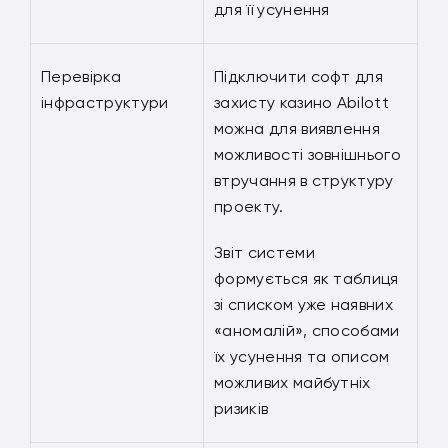
для її усунення
Перевірка
Підключити софт для
інфраструктури
захисту казино Abilott
можна для виявлення
можливості зовнішнього
втручання в структуру
проекту.
Звіт системи
формується як таблиця
зі списком уже наявних
«аномалій», способами
їх усунення та описом
можливих майбутніх
ризиків