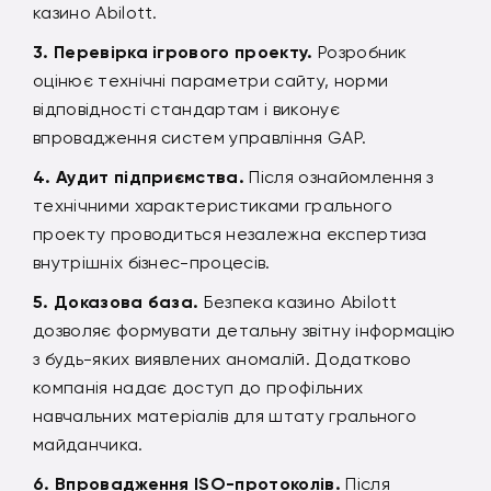
казино Abilott.
Перевірка ігрового проекту.
Розробник
оцінює технічні параметри сайту, норми
відповідності стандартам і виконує
впровадження систем управління GAP.
Аудит підприємства.
Після ознайомлення з
технічними характеристиками грального
проекту проводиться незалежна експертиза
внутрішніх бізнес-процесів.
Доказова база.
Безпека казино Abilott
дозволяє формувати детальну звітну інформацію
з будь-яких виявлених аномалій. Додатково
компанія надає доступ до профільних
навчальних матеріалів для штату грального
майданчика.
Впровадження ISO-протоколів.
Після