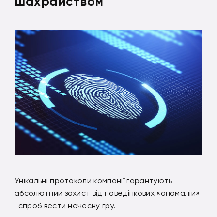
шахрайством
Унікальні протоколи компанії гарантують
абсолютний захист від поведінкових «аномалій»
і спроб вести нечесну гру.