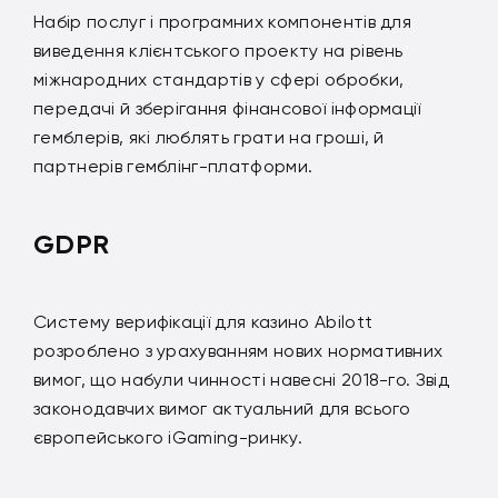
Набір послуг і програмних компонентів для
виведення клієнтського проекту на рівень
міжнародних стандартів у сфері обробки,
передачі й зберігання фінансової інформації
гемблерів, які люблять грати на гроші, й
партнерів гемблінг-платформи.
GDPR
Систему верифікації для казино Abilott
розроблено з урахуванням нових нормативних
вимог, що набули чинності навесні 2018-го. Звід
законодавчих вимог актуальний для всього
європейського iGaming-ринку.