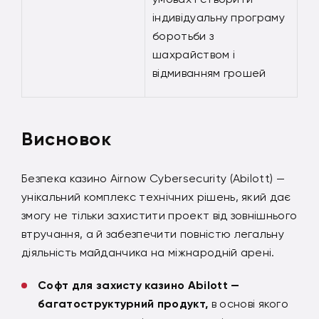
індивідуальну програму
боротьби з
шахрайством і
відмиванням грошей
Висновок
Безпека казино Airnow Cybersecurity (Abilott) —
унікальний комплекс технічних рішень, який дає
змогу не тільки захистити проект від зовнішнього
втручання, а й забезпечити повністю легальну
діяльність майданчика на міжнародній арені.
Софт для захисту казино Abilott —
багатоструктурний продукт,
в основі якого