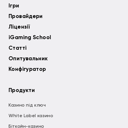
Ігри
Провайдери
Ліцензії
iGaming School
Статті
Опитувальник
Конфігуратор
Продукти
Казино під ключ
White Label казино
Біткойн-казино