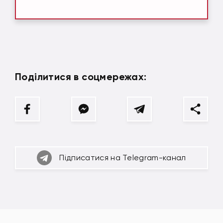
Поділитися в соцмережах:
Підписатися на Telegram-канал