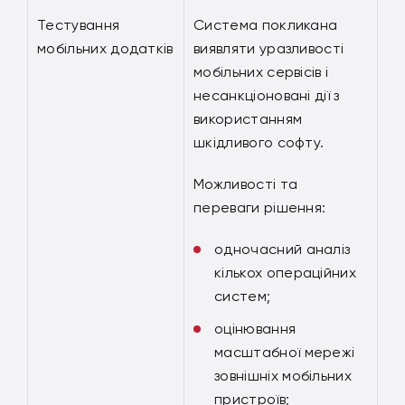
Тестування
Система покликана
мобільних додатків
виявляти уразливості
мобільних сервісів і
несанкціоновані дії з
використанням
шкідливого софту.
Можливості та
переваги рішення:
одночасний аналіз
кількох операційних
систем;
оцінювання
масштабної мережі
зовнішніх мобільних
пристроїв;