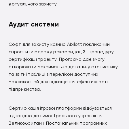
віртуального захисту.
Аудит системи
Софт для захисту казино Abilott покликаний
спростити мережу рекомендацій і процедуру
сертифікації проекту. Програма дає змогу
створювати максимально детальну статистику
та звітні таблиці з переліком доступних
можливостей для підвищення ефективності
підприємства.
Сертифікація ігрової платформи відбувається
відповідно до вимог Грального управління
Великобританії. Постачальник програмних