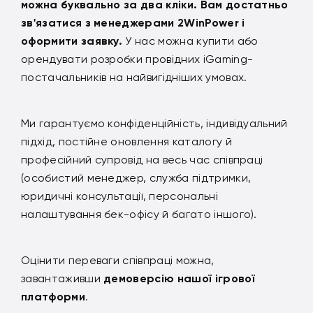
можна буквально за два кліки. Вам достатньо
зв'язатися з менеджерами 2WinPower і
оформити заявку.
У нас можна купити або
орендувати розробки провідних iGaming-
постачальників на найвигідніших умовах.
Ми гарантуємо конфіденційність, індивідуальний
підхід, постійне оновлення каталогу й
професійний супровід на весь час співпраці
(особистий менеджер, служба підтримки,
юридичні консультації, персональні
налаштування бек-офісу й багато іншого).
Оцінити переваги співпраці можна,
завантаживши
демоверсію нашої ігрової
платформи
.