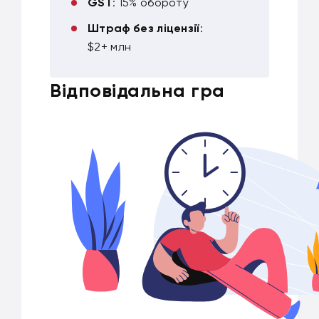
GST
: 15% обороту
Штраф без ліцензії
:
$2+ млн
Відповідальна гра