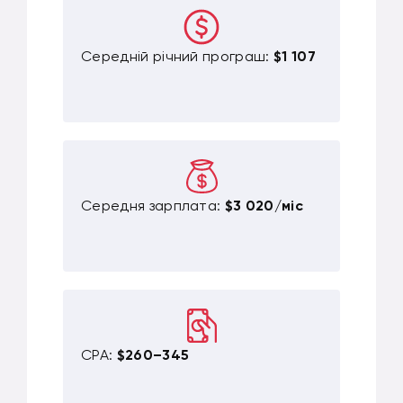
Середній річний програш:
$1 107
Середня зарплата:
$3 020/міс
CPA:
$260–345