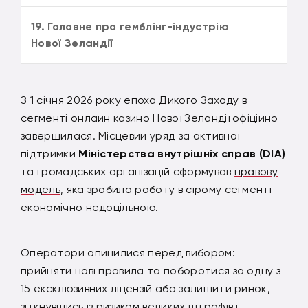
19. Головне про гемблінг-індустрію
Нової Зеландії
З 1 січня 2026 року епоха Дикого Заходу в
сегменті онлайн казино Нової Зеландії офіційно
завершилася. Місцевий уряд за активної
підтримки
Міністерства внутрішніх справ
(DIA)
та громадських організацій сформував
правову
модель
, яка зробила роботу в сірому сегменті
економічно недоцільною.
Оператори опинилися перед вибором:
прийняти нові правила та поборотися за одну з
15 ексклюзивних ліцензій або залишити ринок,
зіткнувшись із ризиком великих штрафів і