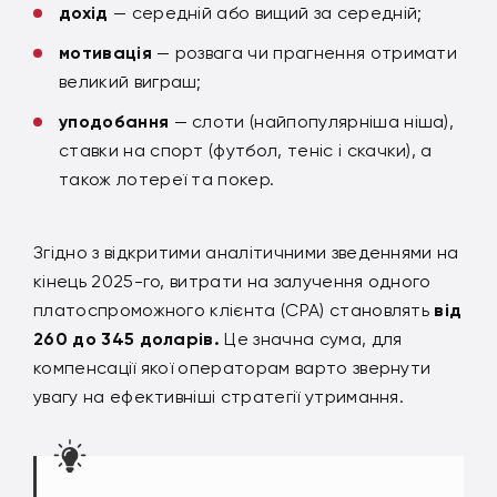
дохід
— середній або вищий за середній;
мотивація
— розвага чи прагнення отримати
великий виграш;
уподобання
— слоти (найпопулярніша ніша),
ставки на спорт (футбол, теніс і скачки), а
також лотереї та покер.
Згідно з відкритими аналітичними зведеннями на
кінець 2025-го, витрати на залучення одного
платоспроможного клієнта (CPA) становлять
від
260 до 345 доларів.
Це значна сума, для
компенсації якої операторам варто звернути
увагу на ефективніші стратегії утримання.