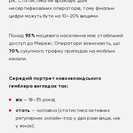
рік. Статистика не враховує дані
несертифікованих операторів, тому фінальні
цифри можуть бути на 10–20% вищими.
Понад
95%
місцевого населення має стабільний
доступ до Мережі. Оператори зазначають, що
70%
сукупного трафіку припадає на мобільні
канали.
Середній портрет новозеландського
гемблера виглядає так:
вік
— 18–35 років;
стать
— чоловіча (статистика активних
регулярних онлайн-ігор у два рази вище, ніж
у жінок);