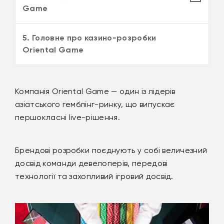
Game
5. Головне про казино-розробки
Oriental Game
Компанія Oriental Game — один із лідерів
азіатського гемблінг-ринку, що випускає
першокласні live-рішення.
Брендові розробки поєднують у собі величезний
досвід команди девелоперів, передові
технології та захопливий ігровий досвід.