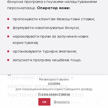
бонусна програма з гнучкими налаштуваннями
персоналізації.
Оператор може:
пропонувати клієнтам безкоштовні ставки;
формувати накопичувальні бонуси;
нараховувати призи за залучення нових
користувачів;
організовувати турнірні змагання;
запускати програму кешбеків тощо.
Причини підключити
Ми використовуємо
cookies
контент казино від
для покращення вашого користувацького досвіду.
постачальника Oriental
Угода користувача
Game
Відхилити
OK
ДЕМО