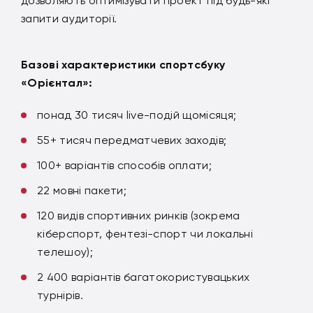
дозволяють оптимізувати проект під будь-які
запити аудиторії.
Базові характеристики спортсбуку
«Орієнтал»:
понад 30 тисяч live-подій щомісяця;
55+ тисяч передматчевих заходів;
100+ варіантів способів оплати;
22 мовні пакети;
120 видів спортивних ринків (зокрема
кіберспорт, фентезі-спорт чи локальні
телешоу);
2 400 варіантів багатокористувацьких
турнірів.