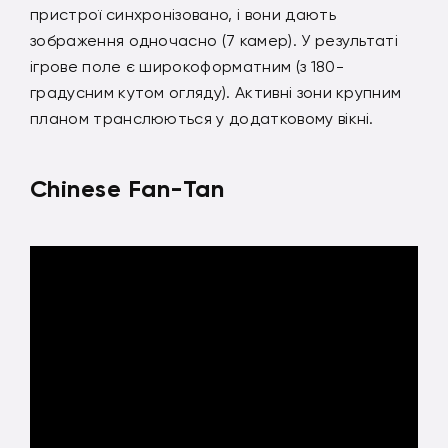
пристрої синхронізовано, і вони дають
зображення одночасно (7 камер). У результаті
ігрове поле є широкоформатним (з 180-
градусним кутом огляду). Активні зони крупним
планом транслюються у додатковому вікні.
Chinese Fan-Tan