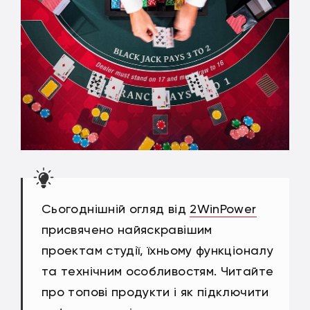
Сьогоднішній огляд від
2WinPower
присвячено найяскравішим
проектам студії, їхньому функціоналу
та технічним особливостям. Читайте
про топові продукти і як підключити