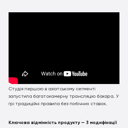
Студія першою в азіатському сегменті
запустила багатокамерну трансляцію бакара. У
грі традиційні правила без побічних ставок.
Ключова відмінність продукту — 3 модифікації