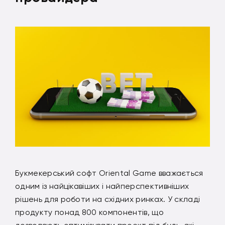
Букмекерський софт Oriental Game вважається
одним із найцікавіших і найперспективніших
рішень для роботи на східних ринках. У складі
продукту понад 800 компонентів, що