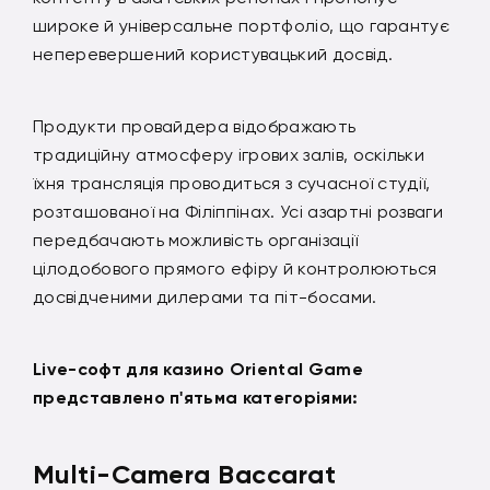
широке й універсальне портфоліо, що гарантує
неперевершений користувацький досвід.
Продукти провайдера відображають
традиційну атмосферу ігрових залів, оскільки
їхня трансляція проводиться з сучасної студії,
розташованої на Філіппінах. Усі азартні розваги
передбачають можливість організації
цілодобового прямого ефіру й контролюються
досвідченими дилерами та піт-босами.
Live-софт для казино Oriental Game
представлено п'ятьма категоріями:
Multi-Camera Baccarat