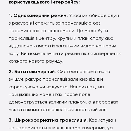
користувацького інтерфейсу:
Однокамерний режим
. Учасник обирає один
з ракурсів і стежить за трансляцією без
перемикання на інші камери. Це може бути
трансляція з центру, крупний план столу або
віддалена камера із загальним видом на ігрову
зону. Ви можете змінити режим після завершення
кожного нового раунду.
Багатокамерний
. Система автоматично
зміщує ракурс трансляції залежно від дій
користувача чи ведучого. Наприклад, на
найцікавіших моментах ігрове поле
демонструється великим планом, а в перервах
між ставками транслюється загальний зал.
Широкоформатна трансляція
. Користувач
не перемикається між кількома камерами, усі