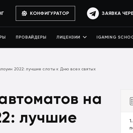
НГ
КОНФИГУРАТОР
ЗАЯВКА ЧЕР
РЫ
ПРОВАЙДЕРЫ
ЛИЦЕНЗИИ
IGAMING SCHO
лоуин 2022: лучшие слоты к Дню всех святых
 автоматов на
22: лучшие
1
п