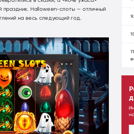
 праздник. Halloween-слоты — отличный
9
тлений на весь следующий год.
1
1
в
Р
д
И
н