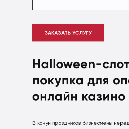
ЗАКАЗАТЬ УСЛУГУ
Halloween-сло
покупка для о
онлайн казино
В канун праздников бизнесмены нере