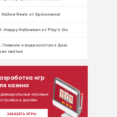
. Hallow Reels от Spinomenal
0. Happy Halloween от Play’n Go
1. Главное о видеослотах к Дню
сех святых
азработка игр
ля казино
ндивидуальные игровые
астройки и дизайн
ЗАКАЗАТЬ ИГРЫ