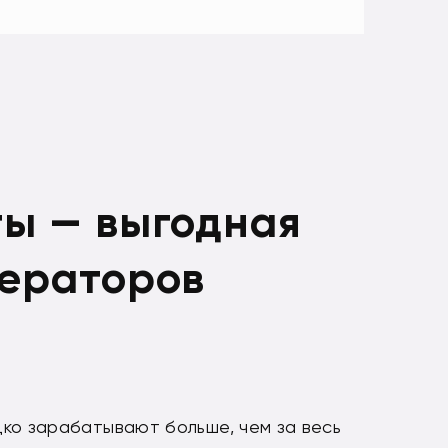
ты — выгодная
ператоров
дко зарабатывают больше, чем за весь