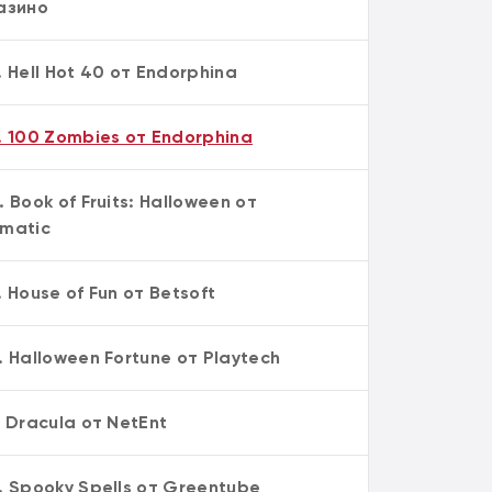
азино
. Hell Hot 40 от Endorphina
. 100 Zombies от Endorphina
. Book of Fruits: Halloween от
matic
. House of Fun от Betsoft
. Halloween Fortune от Playtech
. Dracula от NetEnt
. Spooky Spells от Greentube