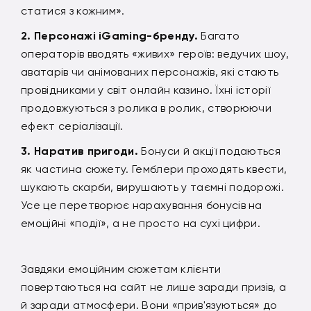
статися з кожним».
Персонажі iGaming-бренду.
Багато
операторів вводять «живих» героїв: ведучих шоу,
аватарів чи анімованих персонажів, які стають
провідниками у світ онлайн казино. Їхні історії
продовжуються з ролика в ролик, створюючи
ефект серіалізації.
Наратив пригоди.
Бонуси й акції подаються
як частина сюжету. Гемблери проходять квести,
шукають скарби, вирушають у таємні подорожі.
Усе це перетворює нарахування бонусів на
емоційні «події», а не просто на сухі цифри.
Завдяки емоційним сюжетам клієнти
повертаються на сайт не лише заради призів, а
й заради атмосфери. Вони «прив'язуються» до