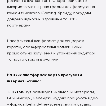
ролики та live-контент. Оператори часто
використовують ці платформи для формування
ком'юніті навколо iGaming-бренду, побудови
довірчих відносин із гравцями та В2В-
партнерами.
Найефективніший формат для соцмереж —
короткі, але інформативні ролики. Вони
працюють на залучення й утримання аудиторії
та часто стають вірусними.
На яких платформах варто просувати
інтернет-казино:
TikTok.
Тут розміщують навчальні матеріали,
FAQ, мінісерії, челенджі. Чудово працюють відео
у форматі behind-the-scenes, зняті у студіях