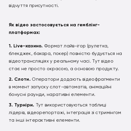
відчуття присутності.
Як відео застосовується на гемблінг-
платформах:
Live-казино.
Формат лайв-ігор (рулетка,
блекджек, бакара, покер) повністю будується на
відеотрансляціях у реальному часі. Тут відео
стає не просто окрасою, а основою продукту.
Слоти.
Оператори додають відеофрагменти
в момент запуску слот-автоматів, анімаційні
бонусні раунди, наративні елементи.
Турніри.
Тут використовуються таблиці
лідерів, відеорепортажі, інтеграція зі стримінгом
та інші інтерактивні елементи.