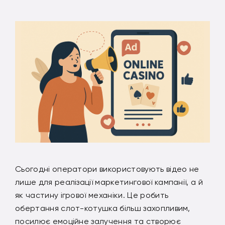
Сьогодні оператори використовують відео не
лише для реалізації маркетингової кампанії, а й
як частину ігрової механіки. Це робить
обертання слот-котушка більш захопливим,
посилює емоційне залучення та створює