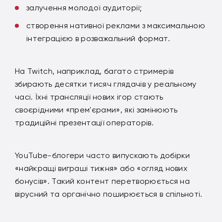
залучення молодої аудиторії;
створення нативної реклами з максимальною
інтеграцією в розважальний формат.
На Twitch, наприклад, багато стримерів
збирають десятки тисяч глядачів у реальному
часі. Їхні трансляції нових ігор стають
своєрідними «прем'єрами», які замінюють
традиційні презентації операторів.
YouTube-блогери часто випускають добірки
«найкращі виграші тижня» або «огляд нових
бонусів». Такий контент перетворюється на
вірусний та органічно поширюється в спільноті.