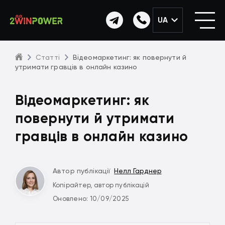
UA
Статті
Відеомаркетинг: як повернути й
утримати гравців в онлайн казино
Відеомаркетинг: як
повернути й утримати
гравців в онлайн казино
Автор публікації
Нелл Гарднер
Копірайтер, автор публікацій
Оновлено: 10/09/2025