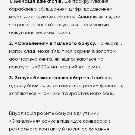
Анімація джекпотів.
Це прокручування
барабанів зі збільшенням цифр, додаванням
візуальних і звукових ефектів. Анімація виглядає
яскраво та запам'ятовується, посилюючи
очікування великих призів.
«Оживлення» вітального бонусу.
На екрані,
наприклад, може з'явитися скриня із золотом
або чарівна книга, які відкриваються та
показують «200% на перший депозит».
Запуск безкоштовних обертів.
Гемблер
одразу бачить, як активується режим фриспінів,
з'являються множники та зростає його банк.
Візуалізація робить бонуси відчутними.
«Оживлення» бонусів підвищує конверсію з
рекламного контакту й посилює бажання