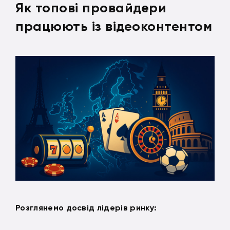
Як топові провайдери
працюють із відеоконтентом
Розглянемо досвід лідерів ринку: