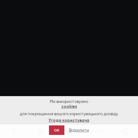
Ми використовуємо
cookies
для покращення вашого користувацького досвіду.
Угода користувача
Відхилити
OK
ДЕМО