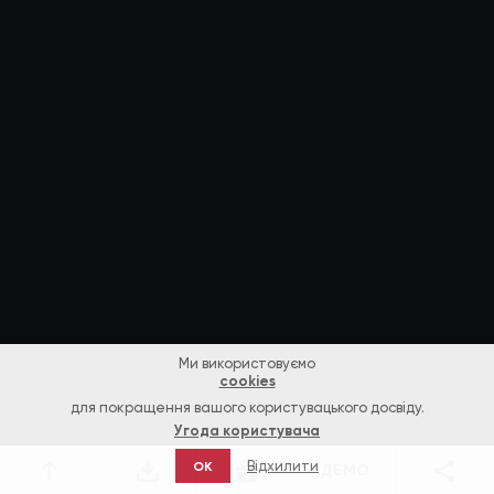
Ми використовуємо
cookies
для покращення вашого користувацького досвіду.
Угода користувача
Відхилити
OK
ДЕМО