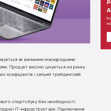
Р
д
Ін
н
вується як великими міжнародними
ми. Продукт високо цінується на ринку
сі коефіцієнтів і сильній трейдинговій
вого спортсбуку без необхідності
ладної ІТ-інфраструктури. Підключення