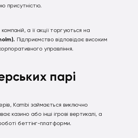
ою присутністю.
компаній, а її акції торгуються на
holm).
Підприємство відповідає високим
корпоративного управління.
ерських парі
дерів, Kambi займається виключно
ає казино або інші ігрові вертикалі, а
 роботі беттінг-платформи.