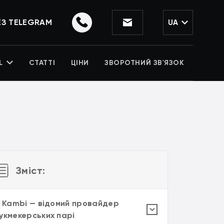
ЕЗ TELEGRAM
UA
L
СТАТТІ
ЦІНИ
ЗВОРОТНИЙ ЗВ'ЯЗОК
Зміст:
. Kambi — відомий провайдер
укмекерських парі