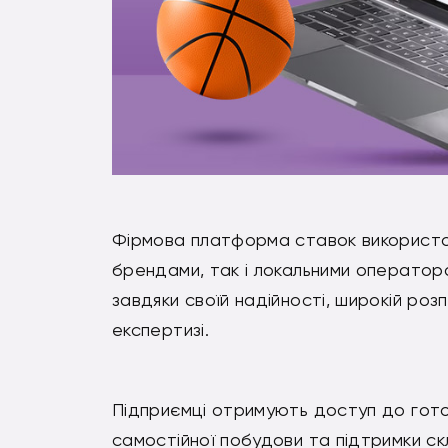
Фірмова платформа ставок використо
брендами, так і локальними оператора
завдяки своїй надійності, широкій розпи
експертизі.
Підприємці отримують доступ до гото
самостійної побудови та підтримки ск