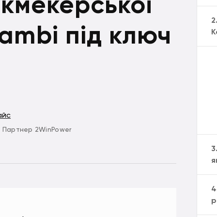
укмекерської
2
ambi під ключ
K
айс
 | Партнер 2WinPower
3
я
4
р