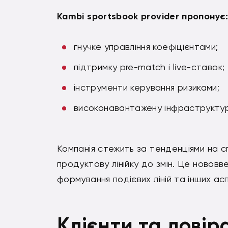
Kambi sportsbook provider пропонує
гнучке управління коефіцієнтами;
підтримку pre-match і live-ставок;
інструменти керування ризиками;
високонавантажену інфраструктуру
Компанія стежить за тенденціями на 
продуктову лінійку до змін. Це нововв
формування подієвих ліній та інших ас
Клієнти та довір