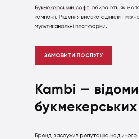
Букмекерський софт
обирають як молод
компанії. Рішення високо оцінили і між
мультиканальні платформи.
ЗАМОВИТИ ПОСЛУГУ
Kambi — відом
букмекерських
Бренд заслужив репутацію надійного 