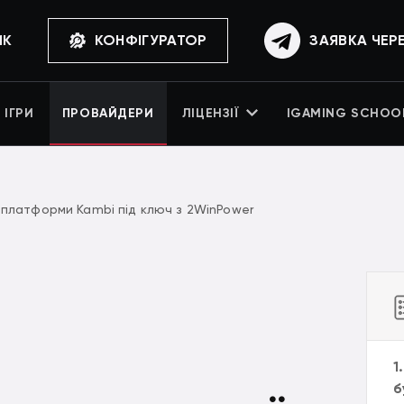
ИК
КОНФІГУРАТОР
ЗАЯВКА ЧЕР
ІГРИ
ПРОВАЙДЕРИ
ЛІЦЕНЗІЇ
IGAMING SCHOO
ї платформи Kambi під ключ з 2WinPower
1
б