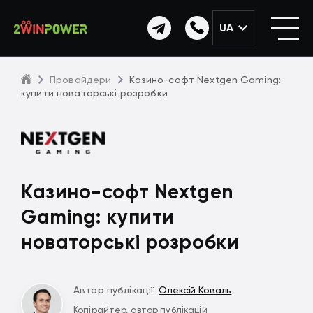
UA
Провайдери
Казино-софт Nextgen Gaming:
купити новаторські розробки
Казино-софт Nextgen
Gaming: купити
новаторські розробки
Автор публікації
Олексій Коваль
Копірайтер, автор публікацій