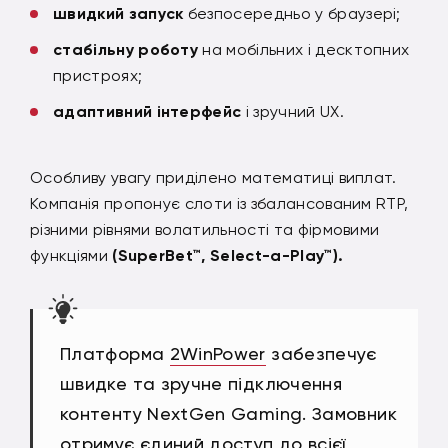
швидкий запуск
безпосередньо у браузері;
стабільну роботу
на мобільних і десктопних
пристроях;
адаптивний інтерфейс
і зручний UX.
Особливу увагу приділено математиці виплат.
Компанія пропонує слоти із збалансованим RTP,
різними рівнями волатильності та фірмовими
функціями
(SuperBet™, Select-a-Play™).
Платформа
2WinPower
забезпечує
швидке та зручне підключення
контенту NextGen Gaming. Замовник
отримує єдиний доступ до всієї