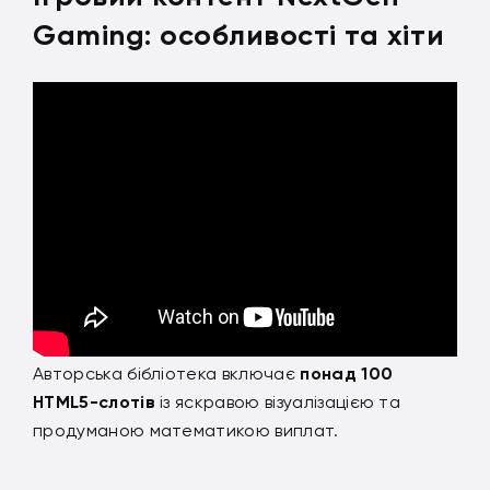
Gaming: особливості та хіти
Авторська бібліотека включає
понад 100
HTML5-слотів
із яскравою візуалізацією та
продуманою математикою виплат.