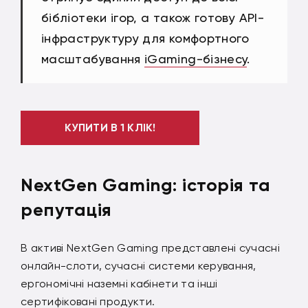
бібліотеки ігор, а також готову API-
інфраструктуру для комфортного
масштабування
iGaming-бізнесу
.
КУПИТИ В 1 КЛІК!
NextGen Gaming: історія та
репутація
В активі NextGen Gaming представлені сучасні
онлайн-слоти, сучасні системи керування,
ергономічні наземні кабінети та інші
сертифіковані продукти.