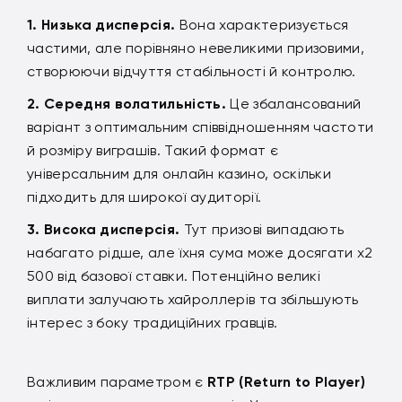
Низька дисперсія.
Вона характеризується
частими, але порівняно невеликими призовими,
створюючи відчуття стабільності й контролю.
Середня волатильність.
Це збалансований
варіант з оптимальним співвідношенням частоти
й розміру виграшів. Такий формат є
універсальним для онлайн казино, оскільки
підходить для широкої аудиторії.
Висока дисперсія.
Тут призові випадають
набагато рідше, але їхня сума може досягати х2
500 від базової ставки. Потенційно великі
виплати залучають хайроллерів та збільшують
інтерес з боку традиційних гравців.
Важливим параметром є
RTP (Return to Player)