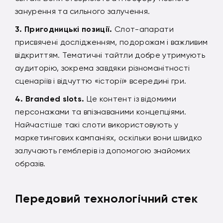
занурення та сильного залучення.
Пригодницькі позиції.
Слот-апарати
присвячені дослідженням, подорожам і важливим
відкриттям. Тематичні тайтли добре утримують
аудиторію, зокрема завдяки різноманітності
сценаріїв і відчуттю «історії» всередині гри.
Branded slots.
Це контент із відомими
персонажами та впізнаваними концепціями.
Найчастіше такі слоти використовують у
маркетингових кампаніях, оскільки вони швидко
залучають гемблерів із допомогою знайомих
образів.
Передовий технологічний стек