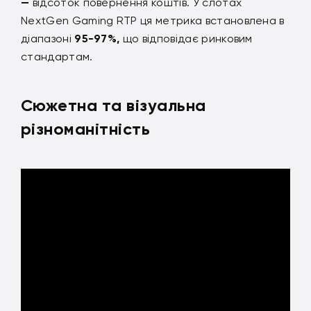
—
відсоток повернення коштів. У слотах
NextGen Gaming RTP ця метрика встановлена в
діапазоні
95-97%,
що відповідає ринковим
стандартам.
Сюжетна та візуальна
різноманітність