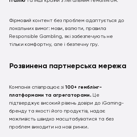
Італію
та інші країни з легальним гемблінгом.
Фірмовий контент без проблем адаптується до
локальних вимог: мови, валюти, правила
Responsible Gambling, які забезпечують не
тільки комфортну, але і безпечну гру.
Розвинена партнерська мережа
Компанія співпрацює зі
100+ гемблінг-
платформами та агрегаторами.
Це
підтверджує високий рівень довіри до iGaming-
бренду та якості його продуктів, надає
можливість швидко масштабуватися та без
проблем виходити на нові ринки.