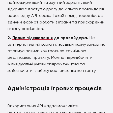
найпоширеніший та зручний варіант, який
відкриває доступ одразу до кількох провайдерів
через одну API-сесію. Такий підхід передбачає
єдиний формат роботи з іграми та прискорений
вихід у production.
Пряме підключення
до провайдера.
Це
альтернативний варіант, завдяки якому замовник
отримує повний контроль за технічною
реалізацією проєкту. Можна передбачити
індивідуальні умови співробітництва та
забезпечити глибоку кастомізацію контенту.
Адміністрація ігрових процесів
Використання API надає можливість
централізовано керувати ключовими процесами