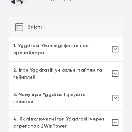
Зміст:
1. Yggdrasil Gaming: факти про
провайдера
2. Ігри Yggdrasil: унікальні тайтли та
геймплей
3. Чому ігри Yggdrasil цінують
геймери
4. Як підключити ігри Yggdrasil через
агрегатор 2WinPower