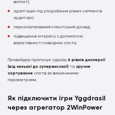
виплат);
адаптацію під уподобання різних сегментів
аудиторії;
персоналізований клієнтський досвід;
підвищення інтересу з допомогою
варіативності поведінки слота.
Провайдер пропонує одразу
6 рівнів дисперсії
(від низької до супервисокої)
та
зручне
сортування
слотів за визначеними
параметрами.
Як підключити ігри Yggdrasil
через агрегатор 2WinPower