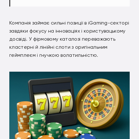
Компанія займає сильні позиції в iGaming-секторі
завдяки фокусу на інноваціях і користувацькому
досвіді. У фірмовому каталозі переважають
кластерні й лінійні слоти з оригінальним
геймплеєм і гнучкою волатильністю.