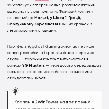
забезпечує безперешкодне розповсюдження
відеослотів у різні регіони. Фірмовий контент
схвалений на
Мальті, у Швеції, Греції,
Сполученому Королівстві
й інших країнах із
легалізованими ставками.
Портфель Yggdrasil Gaming включає не лише
власні розробки, а і пропозиції партнерських
студій. Сторонній контент випускається в
рамках
YG Masters
— передового середовища з
сильною технологічною базою та високими
стандартами якості.
Компанія
2WinPower
надає повний