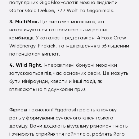
популярних GigaBlox-слотів можна виділити
Gator Gold Deluxe, 777 Wolt та Giganimals.
MultiMax.
Це система множників, які
накопичуються та посилюють виграшні
комбінації. У каталозі представлені 4 Foxx Crew
WildEnergy, Firekick! та інші рішення зі збільшеним
потенціалом виплат.
Wild Fight
. Інтерактивні бонусні механіки
запускаються під час основних сесій. Це можуть
бути мініраунди, квести й інші події, які
впливають на підсумковий приз.
Фірмові технології Yggdrasil грають ключову
роль у формуванні сучасного клієнтського
досвіду. Вони додають візуальну різноманітність
і змінюють сприйняття геймплею, роблять його