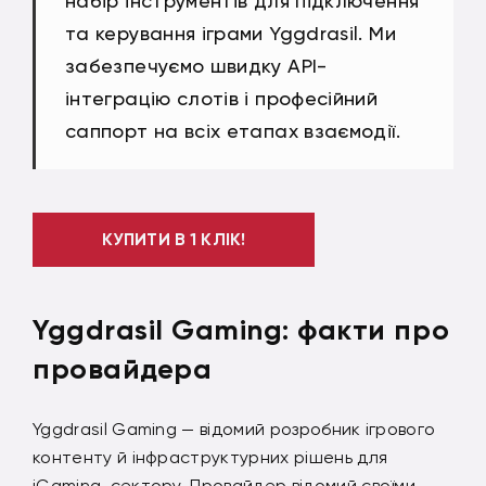
набір інструментів для підключення
та керування іграми Yggdrasil. Ми
забезпечуємо швидку API-
інтеграцію слотів і професійний
саппорт на всіх етапах взаємодії.
КУПИТИ В 1 КЛІК!
Yggdrasil Gaming: факти про
провайдера
Yggdrasil Gaming — відомий розробник ігрового
контенту й інфраструктурних рішень для
iGaming-сектору. Провайдер відомий своїми