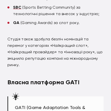
SBC
(Sports Betting Community) за
технологічні рішення та внесок у індустрію;
GA
(Gaming Awards) за слот року.
Студія також здобула безліч номінацій та
перемог у категоріях «Найкращий слот»,
«Найкращий провайдер» та «Інновації року», що
зміцнило репутацію компанії на міжнародному
ринку.
Власна платформа GATI
GATI (Game Adaptation Tools &