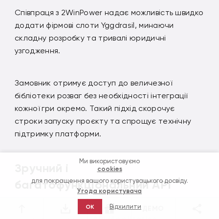
Співпраця з 2WinPower надає можливість швидко
додати фірмові слоти Yggdrasil, минаючи
складну розробку та тривалі юридичні
узгодження.
Замовник отримує доступ до величезної
бібліотеки розваг без необхідності інтеграції
кожної гри окремо. Такий підхід скорочує
строки запуску проєкту та спрощує технічну
підтримку платформи.
Ми використовуємо
Зручний і
cookies
для покращення вашого користувацького досвіду.
багатофункціональний API
Угода користувача
Відхилити
OK
ДЕМО
Основа інтеграції —
API (Application