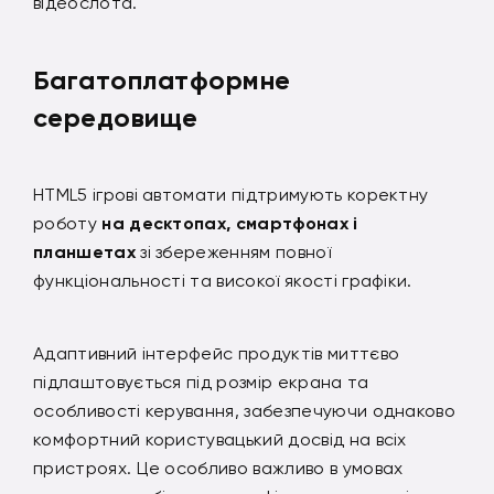
відеослота.
Багатоплатформне
середовище
HTML5 ігрові автомати підтримують коректну
роботу
на десктопах, смартфонах і
планшетах
зі збереженням повної
функціональності та високої якості графіки.
Адаптивний інтерфейс продуктів миттєво
підлаштовується під розмір екрана та
особливості керування, забезпечуючи однаково
комфортний користувацький досвід на всіх
пристроях. Це особливо важливо в умовах