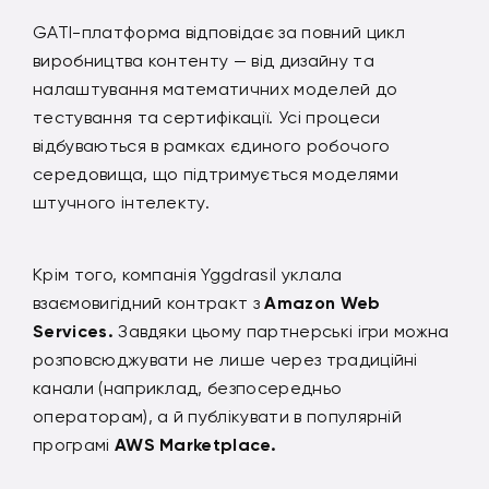
GATI-платформа відповідає за повний цикл
виробництва контенту — від дизайну та
налаштування математичних моделей до
тестування та сертифікації. Усі процеси
відбуваються в рамках єдиного робочого
середовища, що підтримується моделями
штучного інтелекту.
Крім того, компанія Yggdrasil уклала
взаємовигідний контракт з
Amazon Web
Services.
Завдяки цьому партнерські ігри можна
розповсюджувати не лише через традиційні
канали (наприклад, безпосередньо
операторам), а й публікувати в популярній
програмі
AWS Marketplace.