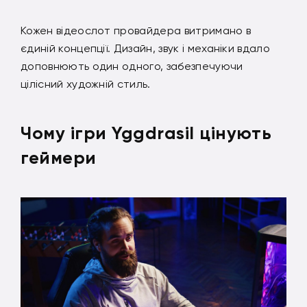
Кожен відеослот провайдера витримано в
єдиній концепції. Дизайн, звук і механіки вдало
доповнюють один одного, забезпечуючи
цілісний художній стиль.
Чому ігри Yggdrasil цінують
геймери