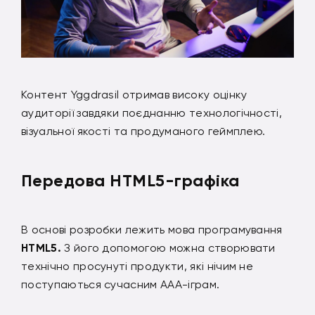
Контент Yggdrasil отримав високу оцінку
аудиторії завдяки поєднанню технологічності,
візуальної якості та продуманого геймплею.
Передова HTML5-графіка
В основі розробки лежить мова програмування
HTML5.
З його допомогою можна створювати
технічно просунуті продукти, які нічим не
поступаються сучасним AAA-іграм.