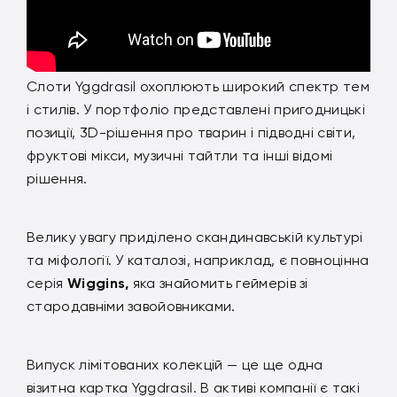
Слоти Yggdrasil охоплюють широкий спектр тем
і стилів. У портфоліо представлені пригодницькі
позиції, 3D-рішення про тварин і підводні світи,
фруктові мікси, музичні тайтли та інші відомі
рішення.
Велику увагу приділено скандинавській культурі
та міфології. У каталозі, наприклад, є повноцінна
серія
Wiggins,
яка знайомить геймерів зі
стародавніми завойовниками.
Випуск лімітованих колекцій — це ще одна
візитна картка Yggdrasil. В активі компанії є такі