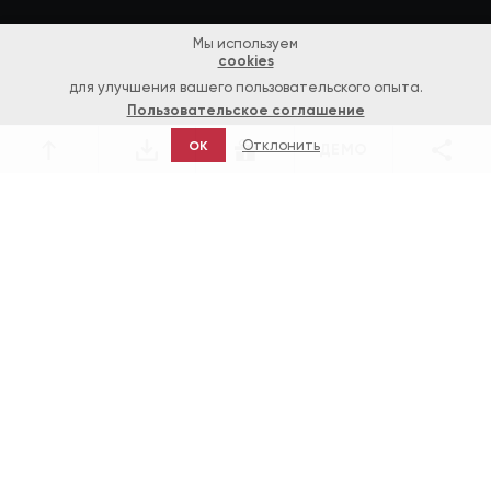
Мы используем
cookies
для улучшения вашего пользовательского опыта.
Пользовательское соглашение
Отклонить
OK
ДЕМО
Игры
Royal Treasures — игра от Novomatic
BTD