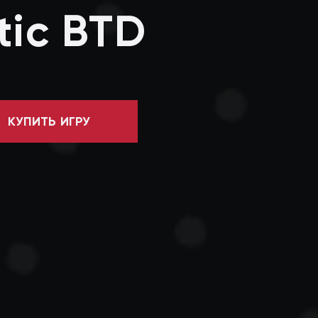
tic BTD
КУПИТЬ ИГРУ