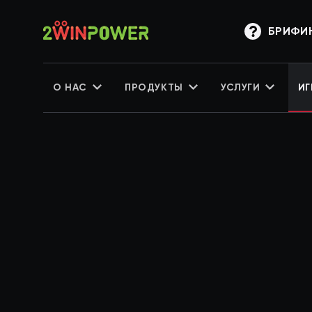
БРИФИ
О НАС
ПРОДУКТЫ
УСЛУГИ
ИГ