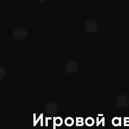
Игровой а