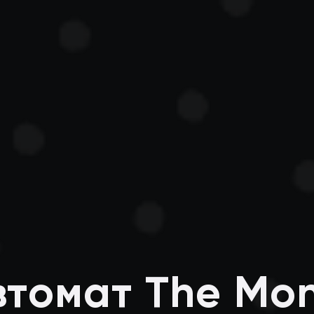
втомат The Mo